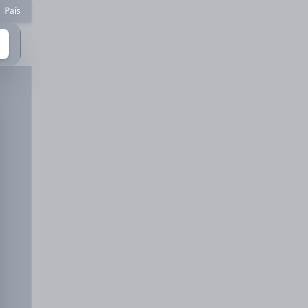

País