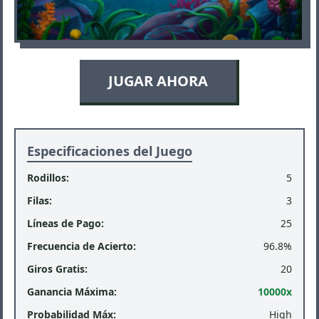
JUGAR AHORA
Especificaciones del Juego
Rodillos:
5
Filas:
3
Líneas de Pago:
25
Frecuencia de Acierto:
96.8%
Giros Gratis:
20
Ganancia Máxima:
10000x
Probabilidad Máx:
High