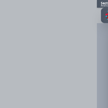
Sec
Anális