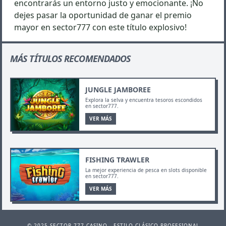
encontrarás un entorno justo y emocionante. ¡No
dejes pasar la oportunidad de ganar el premio
mayor en sector777 con este título explosivo!
MÁS TÍTULOS RECOMENDADOS
JUNGLE JAMBOREE
Explora la selva y encuentra tesoros escondidos
en sector777.
VER MÁS
FISHING TRAWLER
La mejor experiencia de pesca en slots disponible
en sector777.
VER MÁS
© 2025 SECTOR 777 CASINO - ESTILO CLÁSICO PROFESIONAL