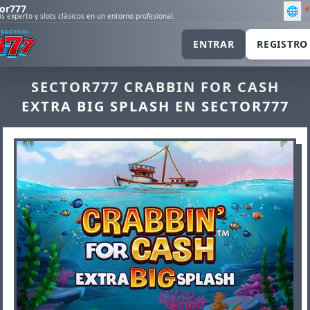
tor777
🌐

is experto y slots clásicos en un entorno profesional.
ENTRAR
REGISTRO
SECTOR777 CRABBIN FOR CASH
EXTRA BIG SPLASH EN SECTOR777