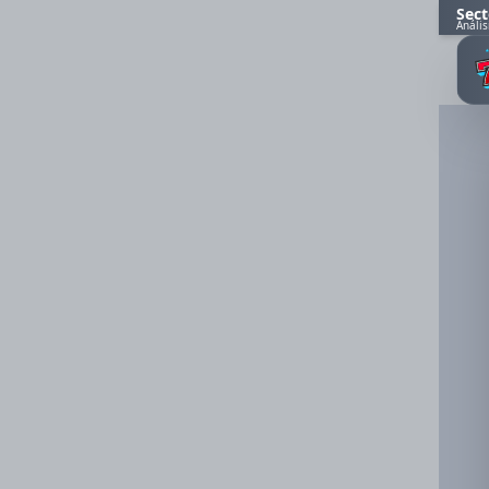
Sec
Anális