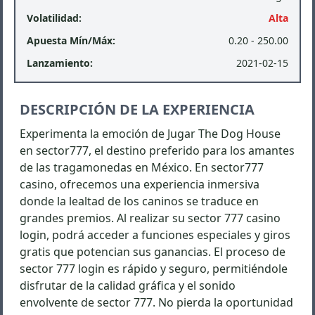
Volatilidad:
Alta
Apuesta Mín/Máx:
0.20 - 250.00
Lanzamiento:
2021-02-15
DESCRIPCIÓN DE LA EXPERIENCIA
Experimenta la emoción de Jugar The Dog House
en sector777, el destino preferido para los amantes
de las tragamonedas en México. En sector777
casino, ofrecemos una experiencia inmersiva
donde la lealtad de los caninos se traduce en
grandes premios. Al realizar su sector 777 casino
login, podrá acceder a funciones especiales y giros
gratis que potencian sus ganancias. El proceso de
sector 777 login es rápido y seguro, permitiéndole
disfrutar de la calidad gráfica y el sonido
envolvente de sector 777. No pierda la oportunidad