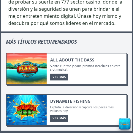
de probar su suerte en 777 sector casino, donde la
diversión y la seguridad se unen para brindarle el
mejor entretenimiento digital. Únase hoy mismo y
descubra por qué somos líderes en el mercado.
MÁS TÍTULOS RECOMENDADOS
ALL ABOUT THE BASS
Siente el ritmo y gana premios increíbles en este
slot musical.
VER MÁS
DYNAMITE FISHING
Explota la diversión y captura los peces más
valiosos hoy.
VER MÁS