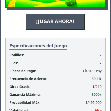
¡JUGAR AHORA!
Especificaciones del Juego
Rodillos:
7
Filas:
7
Líneas de Pago:
Cluster Pay
Frecuencia de Acierto:
30.1%
Giros Gratis:
1/210
Ganancia Máxima:
5000x
Probabilidad Máx:
1/495,000
Volatilidad:
Alta