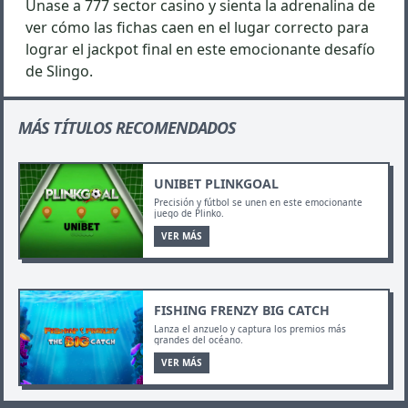
Únase a 777 sector casino y sienta la adrenalina de
ver cómo las fichas caen en el lugar correcto para
lograr el jackpot final en este emocionante desafío
de Slingo.
MÁS TÍTULOS RECOMENDADOS
UNIBET PLINKGOAL
Precisión y fútbol se unen en este emocionante
juego de Plinko.
VER MÁS
FISHING FRENZY BIG CATCH
Lanza el anzuelo y captura los premios más
grandes del océano.
VER MÁS