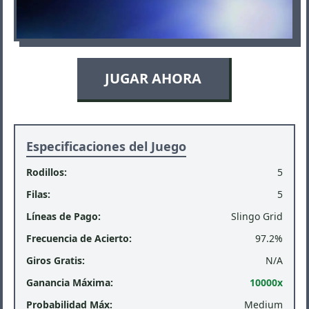
JUGAR AHORA
Especificaciones del Juego
Rodillos:
5
Filas:
5
Líneas de Pago:
Slingo Grid
Frecuencia de Acierto:
97.2%
Giros Gratis:
N/A
Ganancia Máxima:
10000x
Probabilidad Máx:
Medium