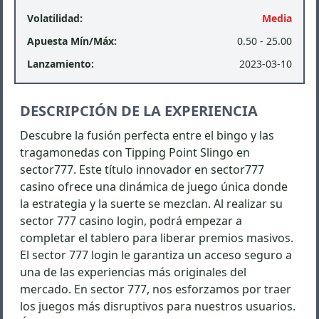
Volatilidad:
Media
Apuesta Mín/Máx:
0.50 - 25.00
Lanzamiento:
2023-03-10
DESCRIPCIÓN DE LA EXPERIENCIA
Descubre la fusión perfecta entre el bingo y las
tragamonedas con Tipping Point Slingo en
sector777. Este título innovador en sector777
casino ofrece una dinámica de juego única donde
la estrategia y la suerte se mezclan. Al realizar su
sector 777 casino login, podrá empezar a
completar el tablero para liberar premios masivos.
El sector 777 login le garantiza un acceso seguro a
una de las experiencias más originales del
mercado. En sector 777, nos esforzamos por traer
los juegos más disruptivos para nuestros usuarios.