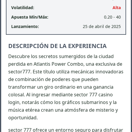
Volatilidad:
Alta
Apuesta Mín/Máx:
0.20 - 40
Lanzamiento:
25 de abril de 2025
DESCRIPCIÓN DE LA EXPERIENCIA
Descubre los secretos sumergidos de la ciudad
perdida en Atlantis Power Combo, una exclusiva de
sector777. Este título utiliza mecánicas innovadoras
de combinación de poderes que pueden
transformar un giro ordinario en una ganancia
colosal. Al ingresar mediante sector 777 casino
login, notarás cómo los gráficos submarinos y la
música etérea crean una atmósfera de misterio y
oportunidad.
sector 777 ofrece un entorno seguro para disfrutar